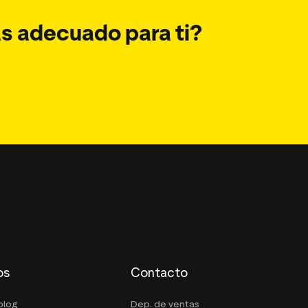
ás adecuado para ti?
os
Contacto
blog
Dep. de ventas