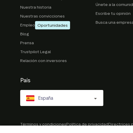
Únete a la comuni
Nuestra historia
Escribe tu opinión
Nuestras convicciones
Busca una empres
Empleo
Oportunidades
Blog
Prensa
Trustpilot Legal
Relación con inversores
País
España
Términos y condiciones
Política de privacidad
Directrices