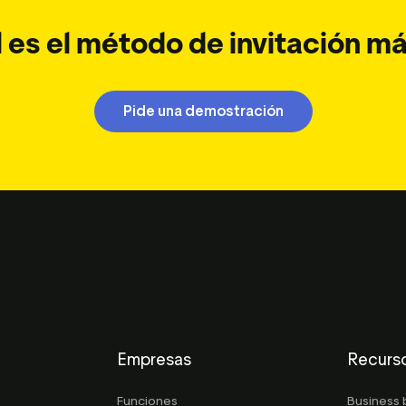
 es el método de invitación m
Pide una demostración
Empresas
Recurs
Funciones
Business 