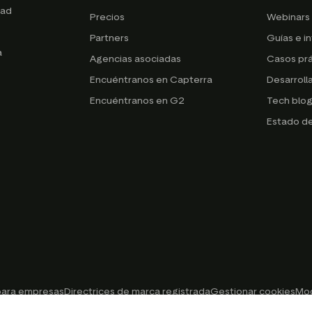
dad
Precios
Webinars 
Partners
Guías e i
a
Agencias asociadas
Casos prá
Encuéntranos en Capterra
Desarroll
Encuéntranos en G2
Tech blo
Estado de
 para empresas
Directrices de marca registrada
Gestionar cookies
Mod