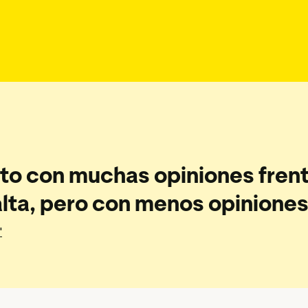
ts de Trustpilot
Datos y estadísticas
mientas sociales
Etiqueta opiniones
rsos de marketing
Datos sobre los visitantes
ucto con muchas opiniones frent
lta, pero con menos opinione
'