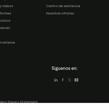
y vídeos
Centro de asistencia
nformes
Nuestras oficinas
cticos
adores
g
l sistema
Síguenos en:
ern Slavery Statement